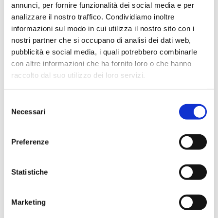
annunci, per fornire funzionalità dei social media e per
Modello 231
analizzare il nostro traffico. Condividiamo inoltre
Codice Etico
informazioni sul modo in cui utilizza il nostro sito con i
nostri partner che si occupano di analisi dei dati web,
pubblicità e social media, i quali potrebbero combinarle
con altre informazioni che ha fornito loro o che hanno
raccolto dal suo utilizzo dei loro servizi.
Comunicato Asco Holding
S.p.A.
Selezione
Necessari
del
consenso
Preferenze
Si pubblica il comunicato in merito alla procedura per
l’acquisto della totalità delle partecipazioni azionarie
detenute da Asco Holding e C.C.I.A.A. di Treviso –
Statistiche
Belluno nella società Asco TLC S.p.A.: aggiudicazione in
favore del costituendo raggruppamento temporaneo di
imprese formato dalle società Ascopiave S.p.A.
Marketing
(capogruppo mandataria) e Acantho S.p.A. (mandante).