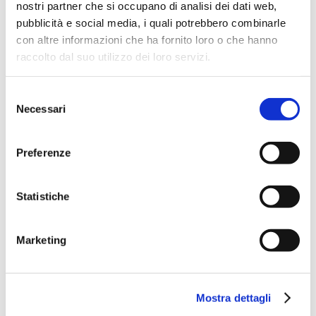
nostri partner che si occupano di analisi dei dati web,
pubblicità e social media, i quali potrebbero combinarle
Opere pubbliche
con altre informazioni che ha fornito loro o che hanno
Informazioni ambientali
raccolto dal suo utilizzo dei loro servizi.
Altri contenuti
Selezione
Necessari
del
consenso
Preferenze
ATTI DI PROGRAMMAZIONE
DELLE OPERE PUBBLICHE
Statistiche
Non applicabile
Marketing
TEMPI COSTI E INDICATORI DI
REALIZZAZIONE DELLE OPERE
PUBBLICHE
Mostra dettagli