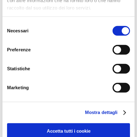
con altre informazioni che ha fornito loro o che hanno
raccolto dal suo utilizzo dei loro servizi.
Opere pubbliche
Informazioni ambientali
Selezione
Necessari
del
Altri contenuti
consenso
Preferenze
Statistiche
RECLUTAMENTO DEL PERSONALE
Informazione non obbligatoria
Marketing
Mostra dettagli
Accetta tutti i cookie