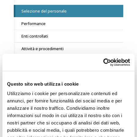
Selezione del personale
Performance
Enti controllati
Attività e procedimenti
Bandi di gara e contratti
Sovvenzioni, contributi, sussidi, vantaggi economici
Questo sito web utilizza i cookie
Bilanci
Utilizziamo i cookie per personalizzare contenuti ed
Beni immobili e gestione patrimonio
annunci, per fornire funzionalità dei social media e per
analizzare il nostro traffico. Condividiamo inoltre
Controlli e rilievi sull’amministrazione
informazioni sul modo in cui utilizza il nostro sito con i
nostri partner che si occupano di analisi dei dati web,
Servizi erogati
pubblicità e social media, i quali potrebbero combinarle
Pagamenti