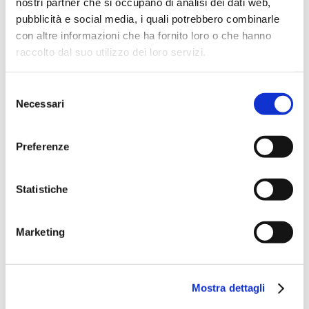
Bilanci
nostri partner che si occupano di analisi dei dati web,
pubblicità e social media, i quali potrebbero combinarle
Modello 231
con altre informazioni che ha fornito loro o che hanno
raccolto dal suo utilizzo dei loro servizi.
Codice Etico
Selezione
Necessari
del
Assemblea del 5 Agosto
consenso
2014
Preferenze
Per la consultazione è disponibile il verbale
dell’Assemblea Ordinaria del 5 Agosto 2014 di
Statistiche
Asco Holding S.p.A.
Verbale Assemblea Ordinaria
Marketing
05/08/2014
Mostra dettagli