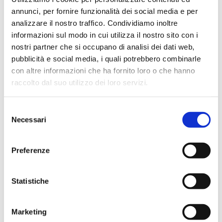
Bilanci
annunci, per fornire funzionalità dei social media e per
Modello 231
analizzare il nostro traffico. Condividiamo inoltre
informazioni sul modo in cui utilizza il nostro sito con i
Codice Etico
nostri partner che si occupano di analisi dei dati web,
pubblicità e social media, i quali potrebbero combinarle
con altre informazioni che ha fornito loro o che hanno
raccolto dal suo utilizzo dei loro servizi.
Assemblea del 26-27
ottobre 2021
Selezione
Per la consultazione sono disponibili l’avviso di
Necessari
del
convocazione dell’Assemblea ordinaria dei
consenso
Soci di Asco Holding S.p.A. del 26 ottobre 2021
Preferenze
(1^ convocazione) / 27 ottobre 2021 (2^
convocazione) ed il modello di delega per
l’intervento in Assemblea.
Statistiche
Avviso di convocazione
Marketing
Modello delega per intervento